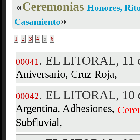
«
Ceremonias
Honores, Rit
»
Casamiento
1
2
3
4
5
6
EL LITORAL, 11 d
.
00041
Aniversario, Cruz Roja,
EL LITORAL, 10 d
.
00042
Argentina, Adhesiones,
Cere
Subfluvial,