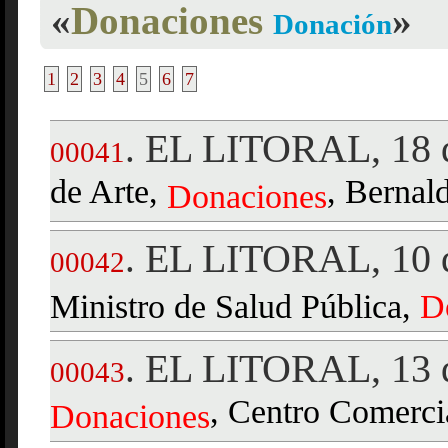
«
Donaciones
»
Donación
1
2
3
4
5
6
7
EL LITORAL, 18 d
.
00041
de Arte,
, Bernal
Donaciones
EL LITORAL, 10 d
.
00042
Ministro de Salud Pública,
D
EL LITORAL, 13 d
.
00043
, Centro Comercia
Donaciones