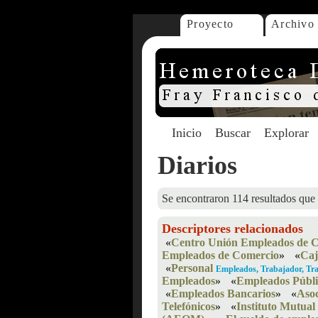
Proyecto
Archivo
Inicio
Buscar
Explorar
Diarios
Se encontraron 114 resultados que 
Descriptores relacionados
«
Centro Unión Empleados de 
Empleados de Comercio
»
«
Caj
«
Personal
Empleados, Trabajador, Tr
Empleados
»
«
Empleados Públi
«
Empleados Bancarios
»
«
Asoc
Telefónicos
»
«
Instituto Mutual