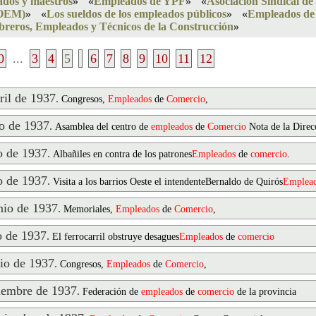
ados y maestros
»
«
Empleados de YPF
»
«
Asociación Sindical de
SOEM)
»
«
Los sueldos de los empleados públicos
»
«
Empleados de
reros, Empleados y Técnicos de la Construcción
»
0
...
3
4
5
6
7
8
9
10
11
12
il de 1937
.
Congresos,
Empleados
de
Comercio
,
 de 1937
.
Asamblea del centro de
empleados
de
Comercio
Nota de la Direc
 de 1937
.
Albañiles en contra de los patrones
Empleados
de
comercio
.
 de 1937
.
Visita a los barrios Oeste el intendenteBernaldo de Quirós
Emplea
io de 1937
.
Memoriales,
Empleados
de
Comercio
,
 de 1937
.
El ferrocarril obstruye desagues
Empleados
de
comercio
io de 1937
.
Congresos,
Empleados
de
Comercio
,
embre de 1937
.
Federación de
empleados
de
comercio
de la provincia