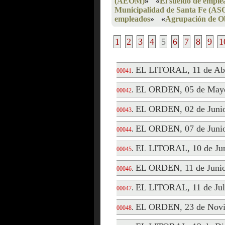
(AEOM)
»
«
El sueldo de emple
Municipalidad de Santa Fe (A
empleados
»
«
Agrupación de Ob
1
2
3
4
5
6
7
8
9
1
EL LITORAL, 11 de Abr
.
00041
EL ORDEN, 05 de Mayo
.
00042
EL ORDEN, 02 de Junio
.
00043
EL ORDEN, 07 de Junio
.
00044
EL LITORAL, 10 de Jun
.
00045
EL ORDEN, 11 de Junio
.
00046
EL LITORAL, 11 de Jul
.
00047
EL ORDEN, 23 de Novi
.
00048