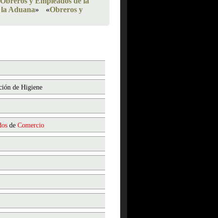
 Obreros y Empleados de la
 la Aduana
»
«
Obreros y
ción de Higiene
dos
de
Comercio