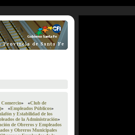
 Comercio
»
«
Club de
)
»
«
Empleados Públicos
»
lafón y Estabilidad de los
leados de la Administración
»
ación de Obreros y Empleados
ados y Obreros Municipales