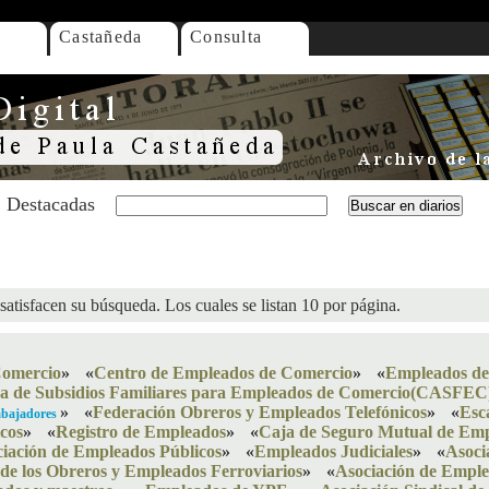
Castañeda
Consulta
Destacadas
satisfacen su búsqueda. Los cuales se listan 10 por página.
Comercio
»
«
Centro de Empleados de Comercio
»
«
Empleados de
a de Subsidios Familiares para Empleados de Comercio(CASFEC
»
«
Federación Obreros y Empleados Telefónicos
»
«
Esca
abajadores
cos
»
«
Registro de Empleados
»
«
Caja de Seguro Mutual de Emp
iación de Empleados Públicos
»
«
Empleados Judiciales
»
«
Asoci
 de los Obreros y Empleados Ferroviarios
»
«
Asociación de Emple