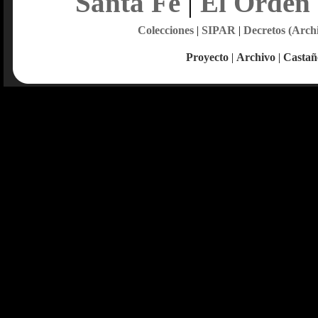
Santa Fe
|
El Orden
Colecciones
|
SIPAR
|
Decretos (Arch
Proyecto
|
Archivo
|
Castañ