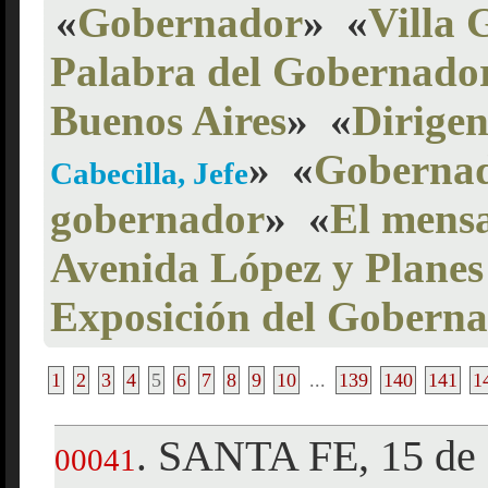
«
Gobernador
»
«
Villa 
Palabra del Gobernado
Buenos Aires
»
«
Dirigen
»
«
Gobernad
Cabecilla, Jefe
gobernador
»
«
El mensa
Avenida López y Planes
Exposición del Gobern
1
2
3
4
5
6
7
8
9
10
...
139
140
141
1
SANTA FE, 15 de 
.
00041