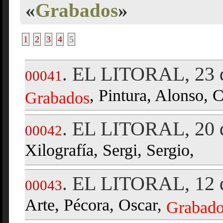
«
Grabados
»
1
2
3
4
5
EL LITORAL, 23 d
.
00041
, Pintura, Alonso, 
Grabados
EL LITORAL, 20 d
.
00042
Xilografía, Sergi, Sergio,
EL LITORAL, 12 d
.
00043
Arte, Pécora, Oscar,
Grabado