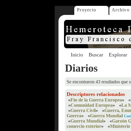
Proyecto
Archivo
Inicio
Buscar
Explorar
Diarios
Se encontraron 43 resultados que s
Descriptores relacionados
«
Fin de la Guerra Europea
»
«
«
Comunidad Europea
»
«
La 
«
Guerra Civil
»
«
Guerra, Em
Guerra
»
«
Guerra Mundial
Conf
«
Guerra Mundial
»
«
Garzón G
comercio exterior
»
«
Ministerio