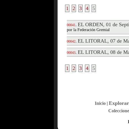
1
2
3
4
5
EL ORDEN, 01 de Septi
.
00041
por la Federación Gremial
EL LITORAL, 07 de Ma
.
00042
EL LITORAL, 08 de Ma
.
00043
1
2
3
4
5
Explorar
Inicio
|
Coleccione