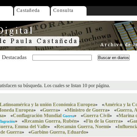
Castañeda
Consulta
Destacadas
atisfacen su búsqueda. Los cuales se listan 10 por página.
Latinoamérica y la unión Económica Europea
»
«
América y la 
Moneda Europea
»
«
Guerra
»
«
Ministro de Guerra
»
«
Guerra, 
ma
»
«
Conflagración Mundial
»
«
Guerra Civil
»
«
Marina 
Guerra
»
«
Recamán Guerra, Rubén
»
«
Fin de la Guerra
»
«
Gar
lagración
uerra, Emma del Valle
»
«
Recamán Guerra, Noemí
»
«
Influenci
 de Guerra
»
«
Garbino Guerra, Eduardo
»