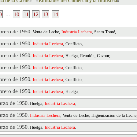
ia de la Carne
»
«
Entidades del Comercio y la Industria
»
0
...
10
11
12
13
14
rero de 1950
.
Venta de Leche,
Industria
Lechera
, Santo Tomé,
rero de 1950
.
Industria
Lechera
, Conflicto,
rero de 1950
.
Industria
Lechera
, Huelga, Reunión, Cavour,
rero de 1950
.
Industria
Lechera
, Conflicto,
rero de 1950
.
Industria
Lechera
, Conflicto,
rero de 1950
.
Industria
Lechera
, Huelga,
rzo de 1950
.
Huelga,
Industria
Lechera
,
rzo de 1950
.
Industria
Lechera
, Venta de Leche, Higienización de la Leche
rzo de 1950
.
Huelga,
Industria
Lechera
,