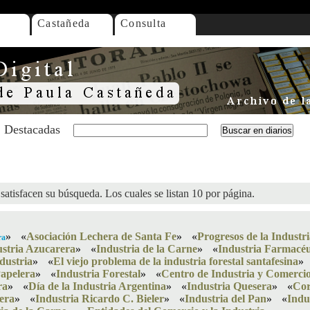
Castañeda
Consulta
Destacadas
satisfacen su búsqueda. Los cuales se listan 10 por página.
»
«
Asociación Lechera de Santa Fe
»
«
Progresos de la Industr
ra
ustria Azucarera
»
«
Industria de la Carne
»
«
Industria Farmacéu
dustria
»
«
El viejo problema de la industria forestal santafesina
»
Papelera
»
«
Industria Forestal
»
«
Centro de Industria y Comerci
ra
»
«
Día de la Industria Argentina
»
«
Industria Quesera
»
«
Cor
era
»
«
Industria Ricardo C. Bieler
»
«
Industria del Pan
»
«
Indu