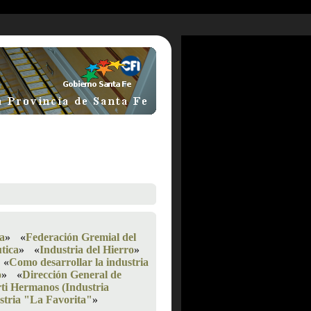
ia
»
«
Federación Gremial del
tica
»
«
Industria del Hierro
»
«
Como desarrollar la industria
o
»
«
Dirección General de
ti Hermanos (Industria
stria "La Favorita"
»