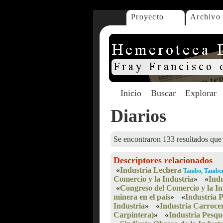
Proyecto
Archivo
Inicio
Buscar
Explorar
Diarios
Se encontraron 133 resultados que 
Descriptores relacionados
«
Industria Lechera
Tambo, Tambe
Comercio y la Industria
»
«
Ind
«
Congreso del Comercio y la In
minera en el país
»
«
Industria 
Industria
»
«
Industria Carroce
Carpintera)
»
«
Industria Pesqu