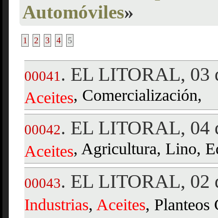
Automóviles
»
1
2
3
4
5
EL LITORAL, 03 
.
00041
, Comercialización,
Aceites
EL LITORAL, 04 d
.
00042
, Agricultura, Lino, Ed
Aceites
EL LITORAL, 02 d
.
00043
Industrias
,
Aceites
, Planteos 