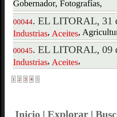
Gobernador, Fotografías,
EL LITORAL, 31 d
.
00044
,
, Agricultu
Industrias
Aceites
EL LITORAL, 09 d
.
00045
,
,
Industrias
Aceites
1
2
3
4
5
Explorar
Inicio
|
|
Busc