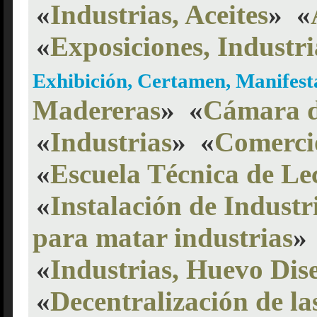
«
Industrias, Aceites
»
«
«
Exposiciones, Industri
Exhibición, Certamen, Manifes
Madereras
»
«
Cámara d
«
Industrias
»
«
Comercio
«
Escuela Técnica de Lec
«
Instalación de Industr
para matar industrias
»
«
Industrias, Huevo Dis
«
Decentralización de la