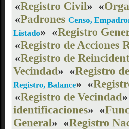
«
Registro Civil
»
«
Organ
«
Padrones
Censo, Empadron
»
«
Registro Gener
Listado
«
Registro de Acciones R
«
Registro de Reincident
Vecindad
»
«
Registro d
»
«
Registr
Registro, Balance
«
Registro de Vecindad
»
identificaciones
»
«
Func
General
»
«
Registro Na