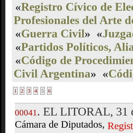
«
Registro Cívico de Ele
Profesionales del Arte 
«
Guerra Civil
»
«
Juzga
«
Partidos Políticos, Ali
«
Código de Procedimien
Civil Argentina
»
«
Códi
1
2
3
4
5
6
EL LITORAL, 31 d
.
00041
Cámara de Diputados,
Regist