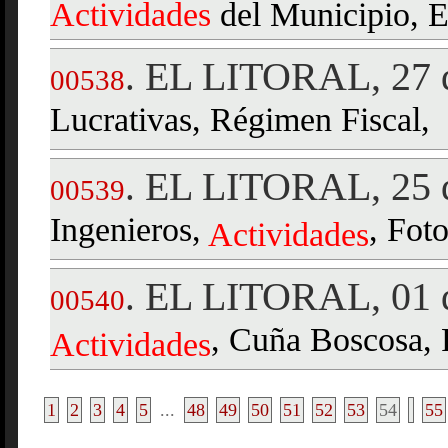
Actividades
del Municipio, Ed
EL LITORAL, 27 d
.
00538
Lucrativas, Régimen Fiscal,
EL LITORAL, 25 d
.
00539
Ingenieros,
, Foto
Actividades
EL LITORAL, 01 d
.
00540
, Cuña Boscosa, 
Actividades
1
2
3
4
5
...
48
49
50
51
52
53
54
55