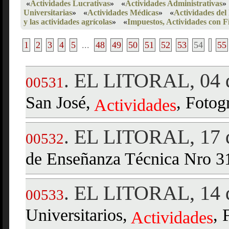
«
Actividades Lucrativas
»
«
Actividades Administrativas
»
Universitarias
»
«
Actividades Médicas
»
«
Actividades del
y las actividades agrícolas
»
«
Impuestos, Actividades con F
1
2
3
4
5
...
48
49
50
51
52
53
54
55
EL LITORAL, 04 d
.
00531
San José,
, Fotogr
Actividades
EL LITORAL, 17 d
.
00532
de Enseñanza Técnica Nro 3
EL LITORAL, 14 d
.
00533
Universitarios,
, 
Actividades