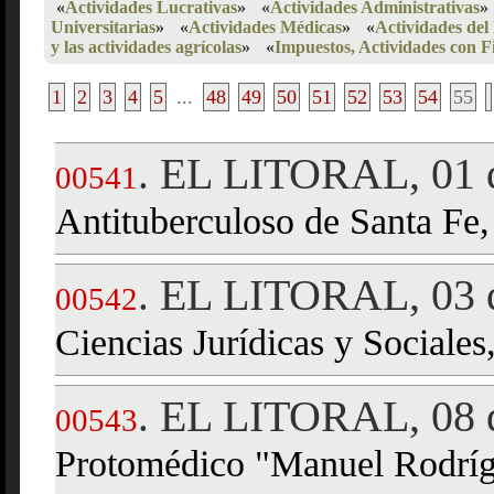
«
Actividades Lucrativas
»
«
Actividades Administrativas
»
Universitarias
»
«
Actividades Médicas
»
«
Actividades del
y las actividades agrícolas
»
«
Impuestos, Actividades con F
1
2
3
4
5
...
48
49
50
51
52
53
54
55
EL LITORAL, 01 d
.
00541
Antituberculoso de Santa Fe
EL LITORAL, 03 
.
00542
Ciencias Jurídicas y Sociales
EL LITORAL, 08 d
.
00543
Protomédico "Manuel Rodrí