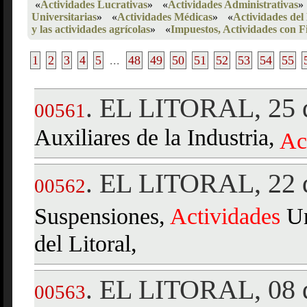
«
Actividades Lucrativas
»
«
Actividades Administrativas
»
Universitarias
»
«
Actividades Médicas
»
«
Actividades del
y las actividades agrícolas
»
«
Impuestos, Actividades con F
1
2
3
4
5
...
48
49
50
51
52
53
54
55
EL LITORAL, 25 d
.
00561
Auxiliares de la Industria,
Ac
EL LITORAL, 22 
.
00562
Suspensiones,
Actividades
Un
del Litoral,
EL LITORAL, 08 d
.
00563