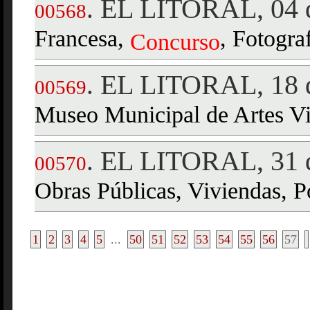
EL LITORAL, 04 d
.
00568
Francesa,
, Fotogra
Concurso
EL LITORAL, 18 d
.
00569
Museo Municipal de Artes Visu
EL LITORAL, 31 d
.
00570
Obras Públicas, Viviendas, P
1
2
3
4
5
...
50
51
52
53
54
55
56
57