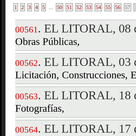
1
2
3
4
5
...
50
51
52
53
54
55
56
57
EL LITORAL, 08 d
.
00561
Obras Públicas,
EL LITORAL, 03 d
.
00562
Licitación, Construcciones, E
EL LITORAL, 18 d
.
00563
Fotografías,
EL LITORAL, 17 d
.
00564