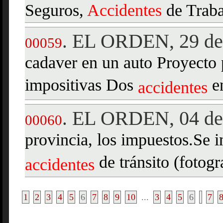
Seguros,
Accidentes
de Traba
EL ORDEN, 29 de 
.
00059
cadaver en un auto Proyecto p
impositivas Dos
en
accidentes
EL ORDEN, 04 de 
.
00060
provincia, los impuestos.Se 
de tránsito (fotogr
accidentes
1
2
3
4
5
6
7
8
9
10
...
3
4
5
6
7