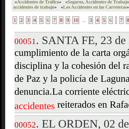
«
Accidentes de Tráfico
»
«
Seguros, Accidentes de Trabajo
accidentes de trabajo
»
«
Los Accidentes en las Carreteras
»
1
2
3
4
5
6
7
8
9
10
...
3
4
5
6
7
SANTA FE, 23 de 
.
00051
cumplimiento de la carta orgá
disciplina y la cohesión del r
de Paz y la policía de Lagun
denuncia.La corriente eléctri
reiterados en Rafa
accidentes
EL ORDEN, 02 de 
.
00052