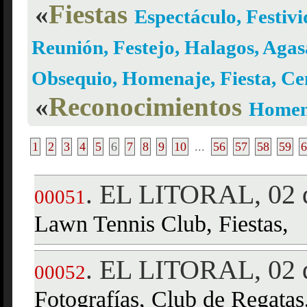
«
Fiestas
Espectáculo, Festivi
Reunión, Festejo, Halagos, Agas
Obsequio, Homenaje, Fiesta, C
«
Reconocimientos
Homena
1
2
3
4
5
6
7
8
9
10
...
56
57
58
59
6
EL LITORAL, 02 d
.
00051
Lawn Tennis Club, Fiestas,
EL LITORAL, 02 d
.
00052
Fotografías, Club de Regatas