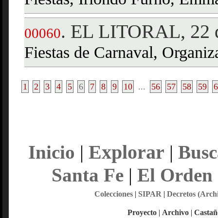
Fiestas, Iriondo Furno, Emm
EL LITORAL, 22 d
.
00060
Fiestas de Carnaval, Organiz
1
2
3
4
5
6
7
8
9
10
...
56
57
58
59
6
Explorar
Inicio
|
|
Busc
Santa Fe
|
El Orden
Colecciones
|
SIPAR
|
Decretos (Arch
Proyecto
|
Archivo
|
Castañ