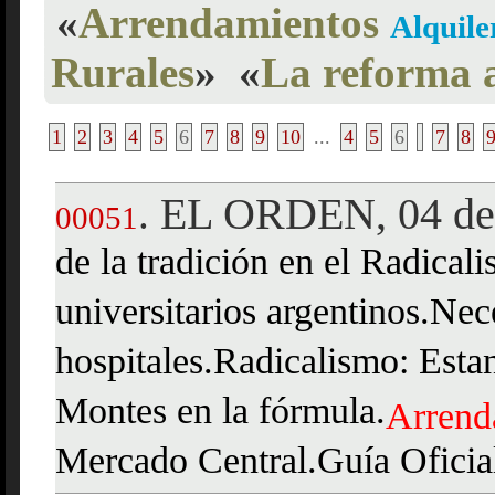
«
Arrendamientos
Alquile
Rurales
»
«
La reforma a
1
2
3
4
5
6
7
8
9
10
...
4
5
6
7
8
EL ORDEN, 04 de 
.
00051
de la tradición en el Radicali
universitarios argentinos.Ne
hospitales.Radicalismo: Esta
Montes en la fórmula.
Arrend
Mercado Central.Guía Oficial