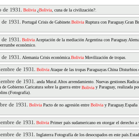
 de 1931
.
Bolivia
¿
Bolivia
, cuna de la civilización?.
 de 1931
.
Portugal Crisis de Gabinete.
Bolivia
Ruptura con Paraguay.Gran Bre
 de 1931
.
Bolivia
Aceptación de la mediación Argentina con Paraguay.Alema
 Derrumbe económico.
 de 1931
.
Alemania Crisis económica.
Bolivia
Movilización de tropas.
embre de 1931
.
Bolivia
Ataque de las tropas Paraguayas.China Disturbios 
embre de 1931
.
anda Mural.Altos arrendamiento. Nuevas gestiones.Radica
a de Gobierno.Caricatura sobre la guerra entre
y Paraguay, realizada por
Bolivia
lins (Fotografía).
bre de 1931
.
Bolivia
Pacto de no agresión entre
Bolivia
y Paraguay.España F
embre de 1931
.
Bolivia
Primer país sudamericano en otorgar el derecho a v
embre de 1931
.
Inglaterra Fotografía de los desocupados en este país.Es