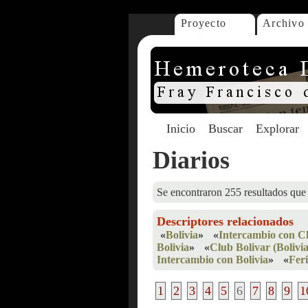
Proyecto
Archivo
Inicio
Buscar
Explorar
Diarios
Se encontraron 255 resultados que 
Descriptores relacionados
«
Bolivia
»
«
Intercambio con Ch
Bolivia
»
«
Club Bolivar (Bolivia
Intercambio con Bolivia
»
«
Feri
1
2
3
4
5
6
7
8
9
1