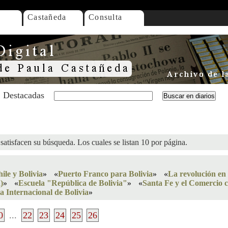
Castañeda
Consulta
Destacadas
satisfacen su búsqueda. Los cuales se listan 10 por página.
ile y Bolivia
»
«
Puerto Franco para Bolivia
»
«
La revolución en 
)
»
«
Escuela "República de Bolivia"
»
«
Santa Fe y el Comercio c
a Internacional de Bolivia
»
0
...
22
23
24
25
26