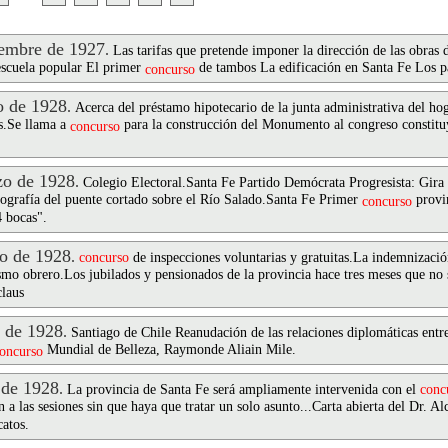
embre de 1927
.
Las tarifas que pretende imponer la dirección de las obras
escuela popular El primer
de tambos La edificación en Santa Fe Los p
concurso
 de 1928
.
Acerca del préstamo hipotecario de la junta administrativa del ho
s.Se llama a
para la construcción del Monumento al congreso constitu
concurso
o de 1928
.
Colegio Electoral.Santa Fe Partido Demócrata Progresista: Gira
ografía del puente cortado sobre el Río Salado.Santa Fe Primer
provin
concurso
 bocas".
o de 1928
.
concurso
de inspecciones voluntarias y gratuitas.La indemnizació
mo obrero.Los jubilados y pensionados de la provincia hace tres meses que no se
claus
 de 1928
.
Santiago de Chile Reanudación de las relaciones diplomáticas entr
Mundial de Belleza, Raymonde Aliain Mile.
oncurso
 de 1928
.
La provincia de Santa Fe será ampliamente intervenida con el
conc
 a las sesiones sin que haya que tratar un solo asunto...Carta abierta del Dr. Al
atos.