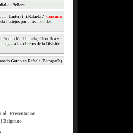
ial de Belleza.
Juan Lanteri (h).Rafaela 7º
Concurso
la Festejos por el techado del
 Producción Literaria, Científica y
e pagos a los obreros de la División
nado Gordo en Rafaela (Fotografía).
ral
|
Presentación
|
Belgrano
s