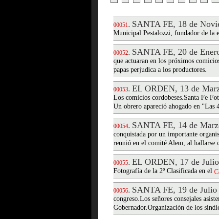
SANTA FE, 18 de Novi
.
00051
Municipal Pestalozzi, fundador de la 
SANTA FE, 20 de Enero
.
00052
que actuaran en los próximos comicio
papas perjudica a los productores.
EL ORDEN, 13 de Marz
.
00053
Los comicios cordobeses.Santa Fe Fot
Un obrero apareció ahogado en "Las 4
SANTA FE, 14 de Marz
.
00054
conquistada por un importante organis
reunió en el comité Alem, al hallarse 
EL ORDEN, 17 de Julio
.
00055
Fotografía de la 2º Clasificada en el
C
SANTA FE, 19 de Julio
.
00056
congreso.Los señores consejales asisten
Gobernador.Organización de los sindic