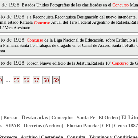
 de 1928
.
Estados Unidos Fotografías de las clasificadas en el
Concurso
Mund
to de 1928
.
r a Reconquista.Reconquista Designación del nuevo intendente, 
 mal estado.Rafaela
Anual del Tiro Federal Argentino de Rafaela.Rafae
Concurso
 / Vera Asesinato
to de 1928
.
Concurso
de la Liga Nacional de Educación, sobre Estímulo a la
ión Primaria.Santa Fe Trabajos de dragado en el Canal de Acceso.Santa FeFalta d
nta
to de 1928
.
Jobson Nuevo edificio de la Jefatura.Rafaela 10º
Concurso
de Ga
0
...
55
56
57
58
59
Destacadas
El Lito
|
Buscar
|
|
Conceptos
|
Santa Fe
|
El Orden
|
s
|
SIPAR
|
Decretos (Archivo)
|
Florian Paucke
|
CFI
|
Censo 1887
Proyecto
|
Archivo
|
Castañeda
|
Consulta
|
Términos y Condicione