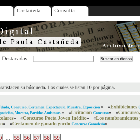
Castañeda
Consulta
Destacadas
satisfacen su búsqueda. Los cuales se listan 10 por página.
»
«
Exhibiciones
 Velada, Concurso, Certamen, Espectáculo, Muestra, Exposición
»
«
Licitación
»
«
Concurso,
posición, Muestra, Partidos Amistosos
Concurso
colares
»
«
Concurso Poeta Joven Inédito
»
«
Los nombramientos 
so
»
«
Certamen de ganado gordo
»
Concurso Ganadería
0
...
55
56
57
58
59