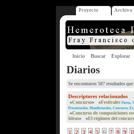
Proyecto
Archivo
Inicio
Buscar
Explorar
Diarios
Se encontraron 587 resultados que 
Descriptores relacionados
«
Concurso
»
«
Festivales
Fiesta,
Presentación, Manifestación, Concurso, Ex
«
Concurso de composiciones es
Ideas
»
«
El régimen del concur
1
2
3
4
5
6
7
8
9
1