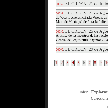
EL ORDEN, 21 de Julio
.
00057
EL ORDEN, 21 de Agos
.
00058
de Vacas Lecheras.Rafaela Veredas en
Mercado Municipal de Rafaela.Policial
EL ORDEN, 25 de Agos
.
00059
Artística de los maestros de Instrucc
General de Arquitectura. Opinión / Sa
EL ORDEN, 29 de Agos
.
00060
1
2
3
4
5
6
7
8
9
1
Explorar
Inicio
|
Coleccione