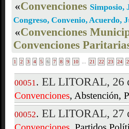
«
Convenciones
Simposio, 
Congreso, Convenio, Acuerdo, 
«
Convenciones Municip
Convenciones Paritaria
1
2
3
4
5
6
7
8
9
10
...
21
22
23
24
2
EL LITORAL, 26 d
.
00051
Convenciones
, Abstención, P
EL LITORAL, 27 d
.
00052
Convenciones
, Partidos Polí