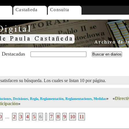
Castañeda
Consulta
Destacadas
satisfacen su búsqueda. Los cuales se listan 10 por página.
»
«
Directi
oluciones, Decisiones, Regla, Reglamentación, Reglamentaciones, Medidas
ticipación
»
0
...
2
3
4
5
6
7
8
9
10
11