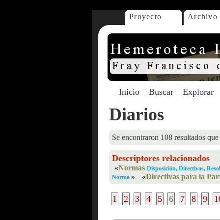
Proyecto
Archivo
Inicio
Buscar
Explorar
Diarios
Se encontraron 108 resultados que 
Descriptores relacionados
«
Normas
Disposición, Directivas, Res
»
«
Directivas para la Par
Norma
1
2
3
4
5
6
7
8
9
1