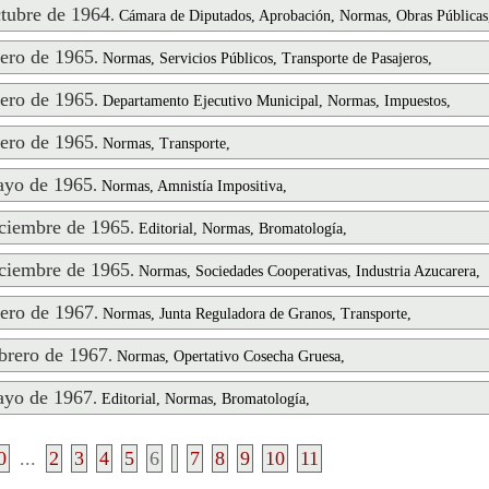
ubre de 1964
.
Cámara de Diputados, Aprobación, Normas, Obras Públicas
ero de 1965
.
Normas, Servicios Públicos, Transporte de Pasajeros,
ero de 1965
.
Departamento Ejecutivo Municipal, Normas, Impuestos,
ero de 1965
.
Normas, Transporte,
yo de 1965
.
Normas, Amnistía Impositiva,
ciembre de 1965
.
Editorial, Normas, Bromatología,
ciembre de 1965
.
Normas, Sociedades Cooperativas, Industria Azucarera,
ero de 1967
.
Normas, Junta Reguladora de Granos, Transporte,
rero de 1967
.
Normas, Opertativo Cosecha Gruesa,
yo de 1967
.
Editorial, Normas, Bromatología,
0
...
2
3
4
5
6
7
8
9
10
11