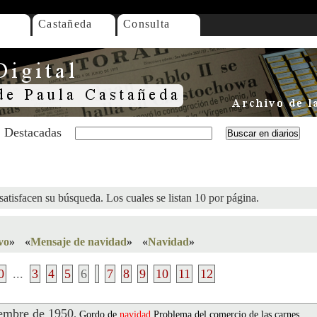
Castañeda
Consulta
Destacadas
satisfacen su búsqueda. Los cuales se listan 10 por página.
vo
»
«
Mensaje de navidad
»
«
Navidad
»
0
...
3
4
5
6
7
8
9
10
11
12
embre de 1950
.
Gordo de
navidad
.Problema del comercio de las carnes.