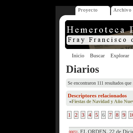
Proyecto
Archivo
Inicio
Buscar
Explorar
Diarios
Se encontraron 111 resultados que 
Descriptores relacionados
«
Fiestas de Navidad y Año Nue
1
2
3
4
5
6
7
8
9
1
EL ORDEN, 22 de Dici
.
00051