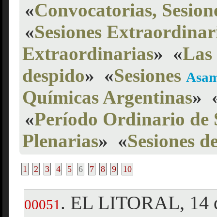
«
Convocatorias, Sesion
«
Sesiones Extraordinar
Extraordinarias
»
«
Las 
despido
»
«
Sesiones
Asam
Químicas Argentinas
»
«
Período Ordinario de 
Plenarias
»
«
Sesiones d
1
2
3
4
5
6
7
8
9
10
EL LITORAL, 14 d
.
00051