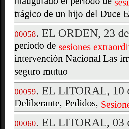
inaugurado el período de
ses
trágico de un hijo del Duce 
EL ORDEN, 23 de 
.
00058
período de
sesiones
extraordi
intervención Nacional Las ir
seguro mutuo
EL LITORAL, 10 d
.
00059
Deliberante, Pedidos,
Sesion
EL LITORAL, 03 d
.
00060