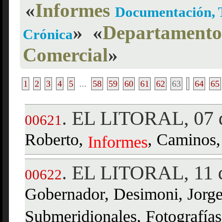
«
Informes
Documentación, T
»
«
Departamento 
Crónica
Comercial
»
1
2
3
4
5
...
58
59
60
61
62
63
64
65
EL LITORAL, 07 d
.
00621
Roberto,
, Caminos, 
Informes
EL LITORAL, 11 d
.
00622
Gobernador, Desimoni, Jorge
Submeridionales, Fotografías