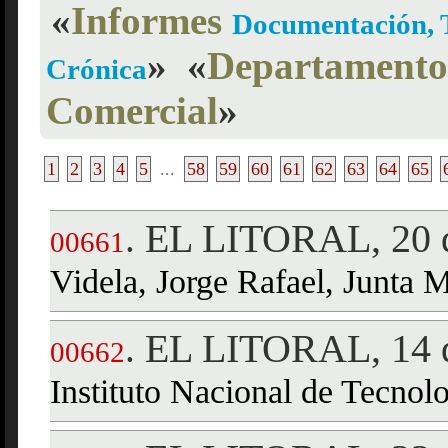
«
Informes
Documentación, T
»
«
Departamento 
Crónica
Comercial
»
1
2
3
4
5
...
58
59
60
61
62
63
64
65
EL LITORAL, 20 d
.
00661
Videla, Jorge Rafael, Junta Mi
EL LITORAL, 14 d
.
00662
Instituto Nacional de Tecnol