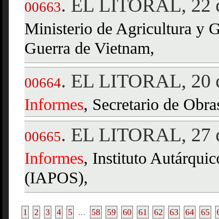
EL LITORAL, 22 d
.
00663
Ministerio de Agricultura y 
Guerra de Vietnam,
EL LITORAL, 20 d
.
00664
Informes
, Secretario de Obra
EL LITORAL, 27 d
.
00665
Informes
, Instituto Autárqui
(IAPOS),
1
2
3
4
5
...
58
59
60
61
62
63
64
65