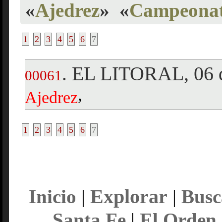
«
Ajedrez
»
«
Campeonato
1
2
3
4
5
6
7
EL LITORAL, 06 d
.
00061
,
Ajedrez
1
2
3
4
5
6
7
Explorar
Inicio
|
|
Busc
Santa Fe
|
El Orden