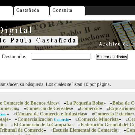
Castañeda
Consulta
Destacadas
satisfacen su búsqueda. Los cuales se listan 10 por página.
de Comercio de Buenos Aires
»
«
La Pequeña Bolsa
»
«
Bolsa de C
Comercio
»
«
Comercio de Cereales
»
«
Comercio
»
«
Exposicione
»
«
Cámara de Comercio e Industrias
»
«
Comercio Exterior
»
ción
taje
»
«
Comercialización
»
«
Comercio Minorista
»
«
Cen
Comercio
io
»
«
El Comercio de la Campaña
»
«
Federación Gremial del Co
Tribunal de Comercio
»
«
Escuela Elemental de Comercio
»
«
Come