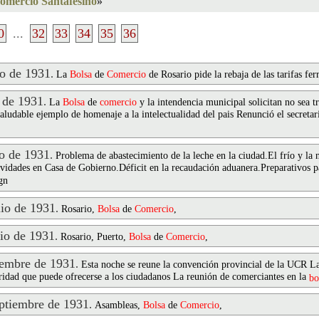
omercio Santafesino
»
0
...
32
33
34
35
36
o de 1931
.
La
Bolsa
de
Comercio
de Rosario pide la rebaja de las tarifas fer
 de 1931
.
La
Bolsa
de
comercio
y la intendencia municipal solicitan no sea 
aludable ejemplo de homenaje a la intelectualidad del pais Renunció el secreta
 de 1931
.
Problema de abastecimiento de la leche en la ciudad.El frío y la 
tividades en Casa de Gobierno.Déficit en la recaudación aduanera.Preparativos p
gn
io de 1931
.
Rosario,
Bolsa
de
Comercio
,
io de 1931
.
Rosario, Puerto,
Bolsa
de
Comercio
,
embre de 1931
.
Esta noche se reune la convención provincial de la UCR La 
daridad que puede ofrecerse a los ciudadanos La reunión de comerciantes en la
bo
tiembre de 1931
.
Asambleas,
Bolsa
de
Comercio
,