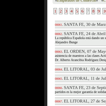
«
Empleados de Comercio
»
«
C
1
2
3
4
5
6
7
8
9
1
SANTA FE, 30 de Marz
.
00061
SANTA FE, 24 de Abril
.
00062
La república Española está dando un s
Alejandro Bunge
EL ORDEN, 07 de Mayo
.
00063
asistencia de maestros a las clases.Ac
Dr. Alberto Arancibia Rodríguez.Desi
EL LITORAL, 03 de Jul
.
00064
EL LITORAL, 11 de Jul
.
00065
SANTA FE, 23 de Septi
.
00066
partidos es la mejor garantía de soli
EL LITORAL, 27 de Sep
.
00067