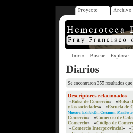
Proyecto
Archivo
Inicio
Buscar
Explorar
Diarios
Se encontraron 355 resultados que 
Descriptores relacionados
«
Bolsa de Comercio
»
«
Bolsa 
y las sociedades
»
«
Escuela de 
Muestra, Exhibición, Certamen, Manifesta
Comercio
»
«
Comercio de Cabo
Comercio
»
«
Código de Comerc
«
Comercio Interprovincial
»
«