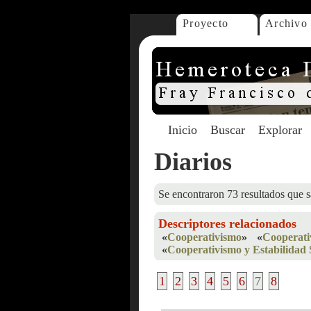
Proyecto
Archivo
Inicio
Buscar
Explorar
Diarios
Se encontraron 73 resultados que s
Descriptores relacionados
«
Cooperativismo
»
«
Cooperati
«
Cooperativismo y Estabilidad 
1
2
3
4
5
6
7
8