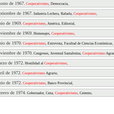
osto de 1967
.
Cooperativismo
, Democracia,
tiembre de 1967
.
Industria Lechera, Rafaela,
Cooperativismo
,
io de 1969
.
Cooperativismo
, América, Editorial,
viembre de 1969
.
Homenajes,
Cooperativismo
,
io de 1970
.
Cooperativismo
, Entrevista, Facultad de Ciencias Económicas, 
viembre de 1970
.
Congresos, Juventud Santafesina,
Cooperativismo
Agrar
rzo de 1972
.
Hostilidad al
Cooperativismo
,
il de 1972
.
Cooperativismo
Agrario,
io de 1972
.
Cooperativismo
, Banco Provincial,
rero de 1974
.
Gobernador, Cena,
Cooperativismo
, Centeno,