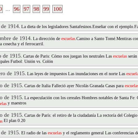
0
...
96
97
98
99
100
 de 1914
.
La dieta de los legisladores Santafesinos.Enseñar con el ejemplo.F
mbre de 1914
.
La dirección de
escuelas
.Camino a Santo Tomé.Mentiras con
 cosecha y el ferrocarril.
 de 1915
.
Cartas de Paris: Cómo nos juegan los neutrales Las
escuelas
serán 
ipales Futbol: Unión vs. Colón
ro de 1915
.
Las leyes de impuestos Las inundaciones en el norte Las
escuel
o de 1915
.
Cartas de Italia Falleció ayer Nicolás Granada Casas para
escuela
o de 1915
.
La especulación con los cereales Hombres notables de Santa Fe:
y maestros
elas
o de 1915
.
Cartas de París: el retiro de la ciudadanía La rectoría del Cole
El plan 0.20
as
 de 1915
.
El radio de las
escuelas
y el reglamento general Las conferencias d