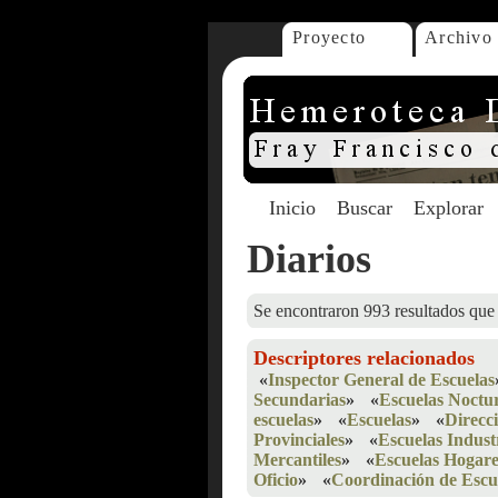
Proyecto
Archivo
Inicio
Buscar
Explorar
Diarios
Se encontraron 993 resultados que 
Descriptores relacionados
«
Inspector General de Escuelas
Secundarias
»
«
Escuelas Noctu
escuelas
»
«
Escuelas
»
«
Direcc
Provinciales
»
«
Escuelas Indust
Mercantiles
»
«
Escuelas Hogare
Oficio
»
«
Coordinación de Escu