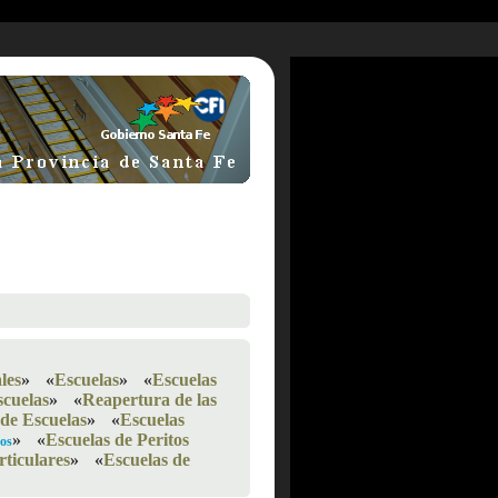
les
»
«
Escuelas
»
«
Escuelas
cuelas
»
«
Reapertura de las
 de Escuelas
»
«
Escuelas
»
«
Escuelas de Peritos
dos
rticulares
»
«
Escuelas de