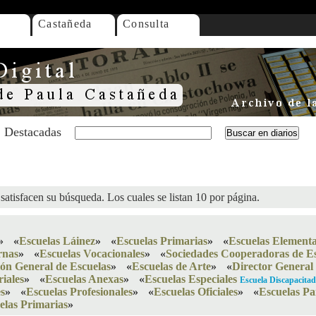
Castañeda
Consulta
Destacadas
satisfacen su búsqueda. Los cuales se listan 10 por página.
»
«
Escuelas Láinez
»
«
Escuelas Primarias
»
«
Escuelas Elementa
rnas
»
«
Escuelas Vocacionales
»
«
Sociedades Cooperadoras de Es
ión General de Escuelas
»
«
Escuelas de Arte
»
«
Director General
riales
»
«
Escuelas Anexas
»
«
Escuelas Especiales
Escuela Discapacita
s
»
«
Escuelas Profesionales
»
«
Escuelas Oficiales
»
«
Escuelas Pa
elas Primarias
»