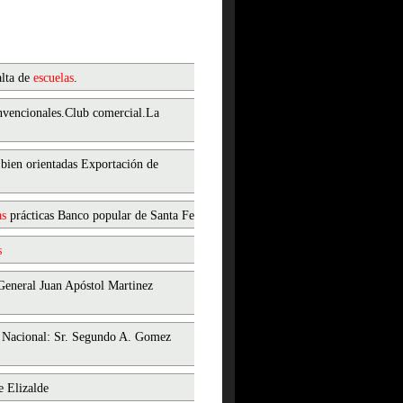
alta de
escuelas
.
vencionales.Club comercial.La
bien orientadas Exportación de
as
prácticas Banco popular de Santa Fe
s
 General Juan Apóstol Martinez
gio Nacional: Sr. Segundo A. Gomez
e Elizalde