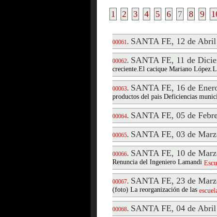
1
2
3
4
5
6
7
8
9
1
SANTA FE, 12 de Abril
.
00061
SANTA FE, 11 de Dicie
.
00062
creciente.El cacique Mariano López.La
SANTA FE, 16 de Enero
.
00063
productos del pais Deficiencias munic
SANTA FE, 05 de Febre
.
00064
SANTA FE, 03 de Marz
.
00065
SANTA FE, 10 de Marz
.
00066
Renuncia del Ingeniero Lamandi
Escu
SANTA FE, 23 de Marz
.
00067
(foto) La reorganización de las
escuel
SANTA FE, 04 de Abril
.
00068