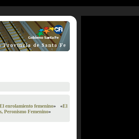
El enrolamiento femenino
»
«
El
cos, Peronismo Femenino
»