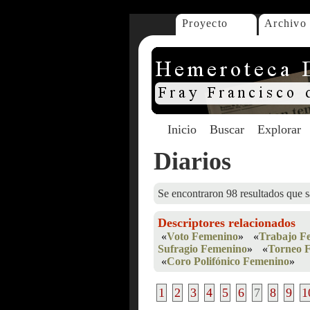
Proyecto
Archivo
Inicio
Buscar
Explorar
Diarios
Se encontraron 98 resultados que s
Descriptores relacionados
«
Voto Femenino
»
«
Trabajo F
Sufragio Femenino
»
«
Torneo 
«
Coro Polifónico Femenino
»
1
2
3
4
5
6
7
8
9
1