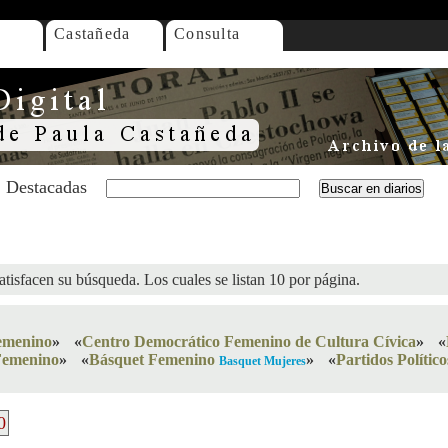
Castañeda
Consulta
Destacadas
atisfacen su búsqueda. Los cuales se listan 10 por página.
emenino
»
«
Centro Democrático Femenino de Cultura Cívica
»
«
Femenino
»
«
Básquet Femenino
»
«
Partidos Políti
Basquet Mujeres
0