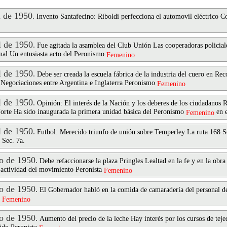
 de 1950
.
Invento Santafecino: Riboldi perfecciona el automovil eléctrico 
 de 1950
.
Fue agitada la asamblea del Club Unión Las cooperadoras policiale
nal Un entusiasta acto del Peronismo
Femenino
 de 1950
.
Debe ser creada la escuela fábrica de la industria del cuero en Re
: Negociaciones entre Argentina e Inglaterra Peronismo
Femenino
 de 1950
.
Opinión: El interés de la Nación y los deberes de los ciudadanos 
Norte Ha sido inaugurada la primera unidad básica del Peronismo
en e
Femenino
 de 1950
.
Futbol: Merecido triunfo de unión sobre Temperley La ruta 168 S
 Sec. 7a.
 de 1950
.
Debe refaccionarse la plaza Pringles Lealtad en la fe y en la obra
sa actividad del movimiento Peronista
Femenino
 de 1950
.
El Gobernador habló en la comida de camaradería del personal de
a
Femenino
 de 1950
.
Aumento del precio de la leche Hay interés por los cursos de tej