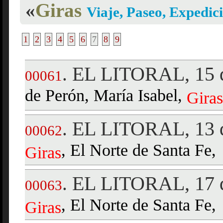
«
Giras
Viaje, Paseo, Expedic
1
2
3
4
5
6
7
8
9
EL LITORAL, 15 d
.
00061
de Perón, María Isabel,
Giras
EL LITORAL, 13 
.
00062
, El Norte de Santa Fe,
Giras
EL LITORAL, 17 
.
00063
, El Norte de Santa Fe,
Giras