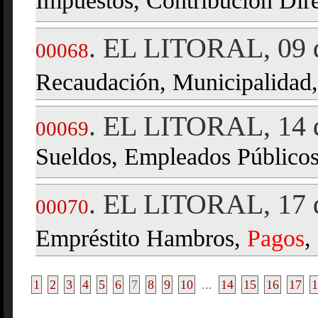
Impuestos, Contribución Dire
EL LITORAL, 09 d
.
00068
Recaudación, Municipalidad
EL LITORAL, 14 d
.
00069
Sueldos, Empleados Públicos
EL LITORAL, 17 d
.
00070
Empréstito Hambros,
Pagos
,
1
2
3
4
5
6
7
8
9
10
...
14
15
16
17
1