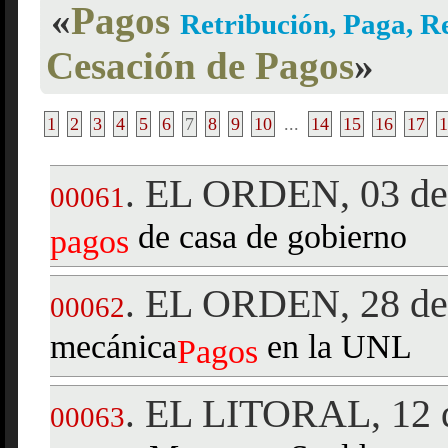
«
Pagos
Retribución, Paga, R
Cesación de Pagos
»
1
2
3
4
5
6
7
8
9
10
...
14
15
16
17
1
EL ORDEN, 03 de
.
00061
de casa de gobierno
pagos
EL ORDEN, 28 de 
.
00062
mecánica
en la UNL
Pagos
EL LITORAL, 12 d
.
00063