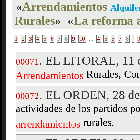
«
Arrendamientos
Alquile
Rurales
»
«
La reforma a
1
2
3
4
5
6
7
8
9
10
...
4
5
6
7
8
EL LITORAL, 11 d
.
00071
Rurales, Con
Arrendamientos
EL ORDEN, 28 de 
.
00072
actividades de los partidos po
rurales.
arrendamientos