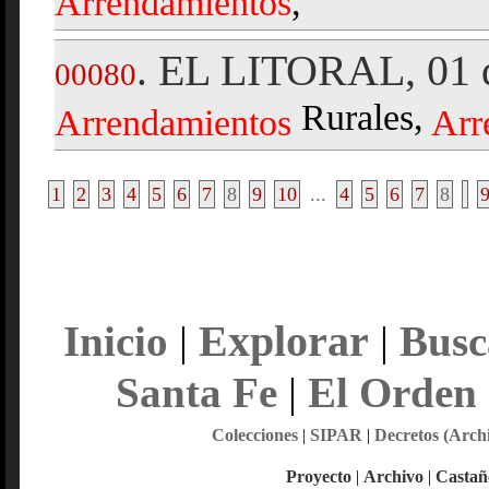
Arrendamientos
,
EL LITORAL, 01 d
.
00080
Rurales,
Arrendamientos
Arr
1
2
3
4
5
6
7
8
9
10
...
4
5
6
7
8
Explorar
Inicio
|
|
Busc
Santa Fe
|
El Orden
Colecciones
|
SIPAR
|
Decretos (Arch
Proyecto
|
Archivo
|
Castañ