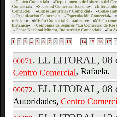
«
Centro Comercial
»
«
Departamento de Informes del Cen
Comercial
»
«
Sociedad Comercial Israelita
»
«
Intercambi
Comercial
»
«
Censo Industrial y Comercial
»
«
Censo Indu
«
Organización Comercial
»
«
Especulación Comercial
»
«
médicos
»
«
Misión Comercial Canadiense
»
«
Misión come
británica
»
«
Compañía de Seguros "La Comercial de Rosa
«
Censo Nacional Minero, Industrial y Comercial
»
«
La Av
1
2
3
4
5
6
7
8
9
10
...
14
15
16
17
1
EL LITORAL, 08 d
.
00071
, Rafaela,
Centro
Comercial
EL LITORAL, 08 d
.
00072
Autoridades,
Centro
Comerci