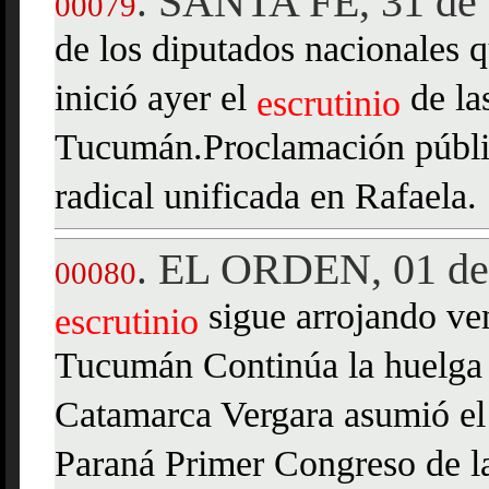
SANTA FE, 31 de 
.
00079
de los diputados nacionales q
inició ayer el
de la
escrutinio
Tucumán.Proclamación públic
radical unificada en Rafaela.
EL ORDEN, 01 de 
.
00080
sigue arrojando ven
escrutinio
Tucumán Continúa la huelga 
Catamarca Vergara asumió el
Paraná Primer Congreso de la