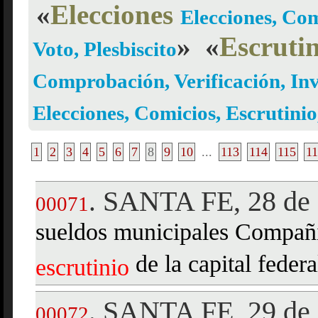
«
Elecciones
Elecciones, Com
»
«
Escruti
Voto, Plesbiscito
Comprobación, Verificación, Inv
Elecciones, Comicios, Escrutinio
1
2
3
4
5
6
7
8
9
10
...
113
114
115
1
SANTA FE, 28 de 
.
00071
sueldos municipales Compañía
de la capital federa
escrutinio
SANTA FE, 29 de 
.
00072