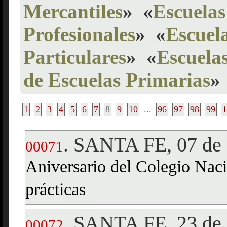
Mercantiles
»
«
Escuelas
Profesionales
»
«
Escuela
Particulares
»
«
Escuelas
de Escuelas Primarias
»
1
2
3
4
5
6
7
8
9
10
...
96
97
98
99
1
SANTA FE, 07 de
.
00071
Aniversario del Colegio Naci
prácticas
SANTA FE, 23 de 
.
00072