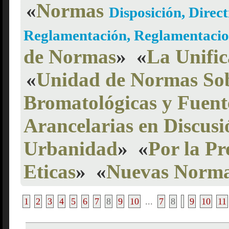
«
Normas
Disposición, Direct
Reglamentación, Reglamentacio
de Normas
»
«
La Unific
«
Unidad de Normas Sob
Bromatológicas y Fuent
Arancelarias en Discusi
Urbanidad
»
«
Por la Pr
Eticas
»
«
Nuevas Normas
1
2
3
4
5
6
7
8
9
10
...
7
8
9
10
11