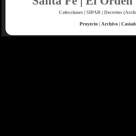
Santa Fe
|
El Orden
Colecciones
|
SIPAR
|
Decretos (Arch
Proyecto
|
Archivo
|
Castañ