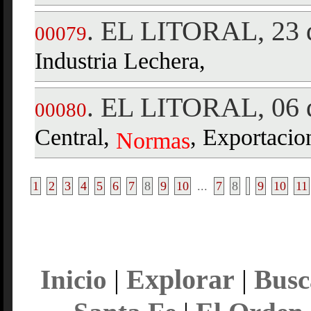
EL LITORAL, 23 
.
00079
Industria Lechera,
EL LITORAL, 06 d
.
00080
Central,
, Exportacio
Normas
1
2
3
4
5
6
7
8
9
10
...
7
8
9
10
11
Explorar
Inicio
|
|
Busc