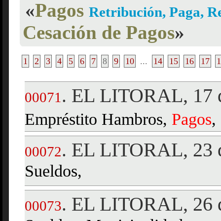
«
Pagos
Retribución, Paga, R
Cesación de Pagos
»
1
2
3
4
5
6
7
8
9
10
...
14
15
16
17
1
EL LITORAL, 17 d
.
00071
Empréstito Hambros,
Pagos
,
EL LITORAL, 23 d
.
00072
Sueldos,
EL LITORAL, 26 d
.
00073