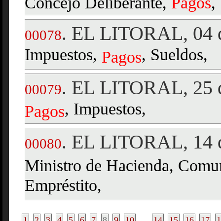
Concejo Deliberante,
Pagos
,
EL LITORAL, 04 d
.
00078
Impuestos,
, Sueldos,
Pagos
EL LITORAL, 25 d
.
00079
, Impuestos,
Pagos
EL LITORAL, 14 d
.
00080
Ministro de Hacienda, Comun
Empréstito,
1
2
3
4
5
6
7
8
9
10
...
14
15
16
17
1