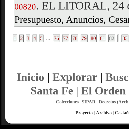
EL LITORAL, 24 d
.
00820
Presupuesto, Anuncios, Cesant
1
2
3
4
5
...
76
77
78
79
80
81
82
83
Explorar
Inicio
|
|
Busc
Santa Fe
|
El Orden
Colecciones
|
SIPAR
|
Decretos (Arch
Proyecto
|
Archivo
|
Castañ