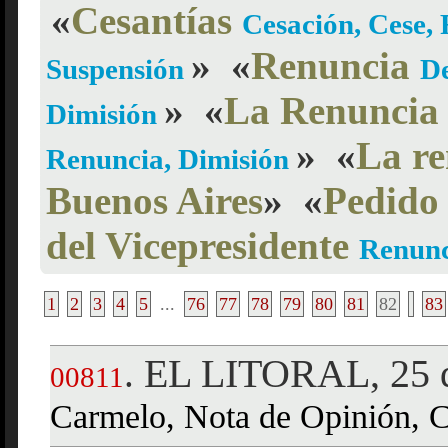
«
Cesantías
Cesación, Cese,
»
«
Renuncia
Suspensión
De
»
«
La Renuncia
Dimisión
»
«
La re
Renuncia, Dimisión
Buenos Aires
»
«
Pedido
del Vicepresidente
Renunc
1
2
3
4
5
...
76
77
78
79
80
81
82
83
EL LITORAL, 25 d
.
00811
Carmelo, Nota de Opinión, C