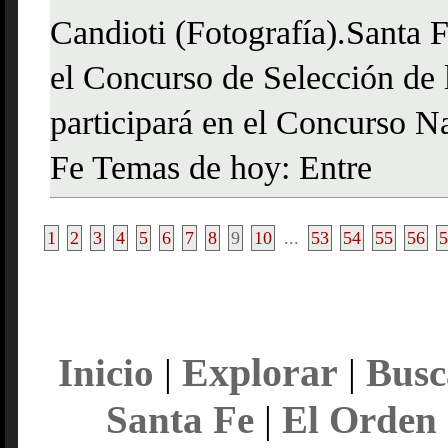
Candioti (Fotografía).Santa F
el Concurso de Selección de l
participará en el Concurso N
Fe Temas de hoy: Entre
1
2
3
4
5
6
7
8
9
10
...
53
54
55
56
5
Explorar
Inicio
|
|
Busc
Santa Fe
|
El Orden