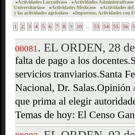
«
Actividades Lucrativas
»
«
Actividades Administrativas
»
Universitarias
»
«
Actividades Médicas
»
«
Actividades del
y las actividades agrícolas
»
«
Impuestos, Actividades con F
1
2
3
4
5
6
7
8
9
10
...
53
54
55
56
5
EL ORDEN, 28 de
.
00081
falta de pago a los docentes
servicios tranviarios.Santa F
Nacional, Dr. Salas.Opinión 
que prima al elegir autoridad
Temas de hoy: El Censo Gan
EL ORDEN, 02 de 
.