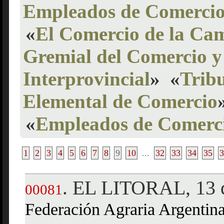
Empleados de Comerci
«
El Comercio de la C
Gremial del Comercio y 
Interprovincial
»
«
Trib
Elemental de Comercio
«
Empleados de Comerc
1
2
3
4
5
6
7
8
9
10
...
32
33
34
35
3
EL LITORAL, 13 d
.
00081
Federación Agraria Argentin