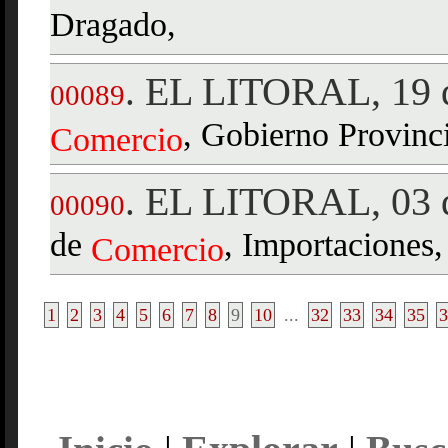
Dragado,
EL LITORAL, 19 d
.
00089
, Gobierno Provinci
Comercio
EL LITORAL, 03 d
.
00090
de
, Importaciones,
Comercio
1
2
3
4
5
6
7
8
9
10
...
32
33
34
35
3