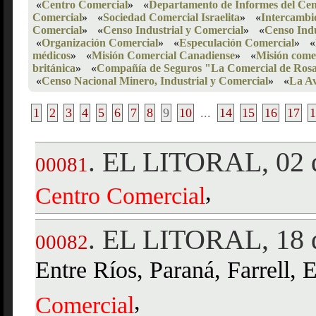
«
Centro Comercial
»
«
Departamento de Informes del Cen
Comercial
»
«
Sociedad Comercial Israelita
»
«
Intercambi
Comercial
»
«
Censo Industrial y Comercial
»
«
Censo Indu
«
Organización Comercial
»
«
Especulación Comercial
»
«
médicos
»
«
Misión Comercial Canadiense
»
«
Misión come
británica
»
«
Compañía de Seguros "La Comercial de Rosa
«
Censo Nacional Minero, Industrial y Comercial
»
«
La Av
1
2
3
4
5
6
7
8
9
10
...
14
15
16
17
1
EL LITORAL, 02 d
.
00081
,
Centro
Comercial
EL LITORAL, 18 d
.
00082
Entre Ríos, Paraná, Farrell, 
,
Comercial