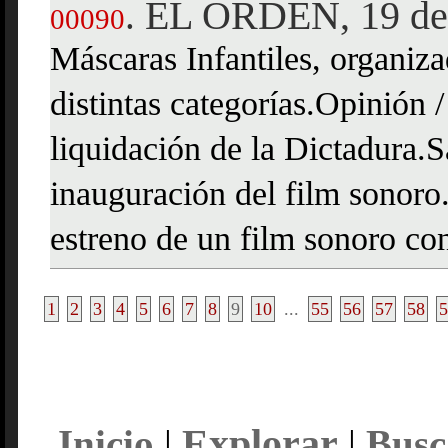
EL ORDEN, 19 de
.
00090
Máscaras Infantiles, organiza
distintas categorías.Opinión
liquidación de la Dictadura.
inauguración del film sonor
estreno de un film sonoro con
1
2
3
4
5
6
7
8
9
10
...
55
56
57
58
5
Explorar
Inicio
|
|
Busc