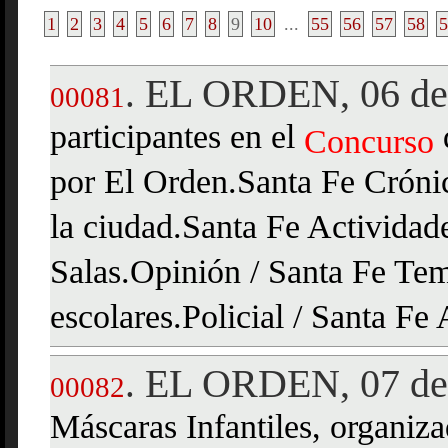
1
2
3
4
5
6
7
8
9
10
...
55
56
57
58
5
EL ORDEN, 06 de
.
00081
participantes en el
Concurso
por El Orden.Santa Fe Crónic
la ciudad.Santa Fe Actividade
Salas.Opinión / Santa Fe Tem
escolares.Policial / Santa Fe 
EL ORDEN, 07 de
.
00082
Máscaras Infantiles, organi