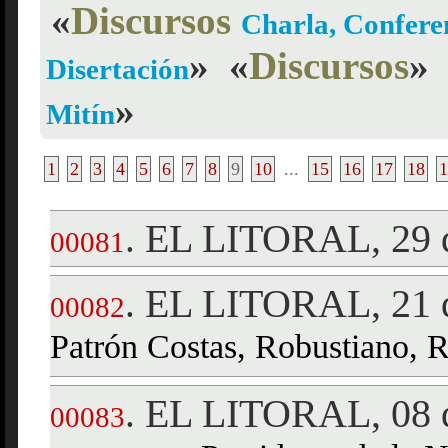
«
Discursos
Charla, Conferen
»
«
Discursos
»
Disertación
»
Mitín
1
2
3
4
5
6
7
8
9
10
...
15
16
17
18
1
EL LITORAL, 29 d
.
00081
EL LITORAL, 21 d
.
00082
Patrón Costas, Robustiano, R
EL LITORAL, 08 d
.
00083