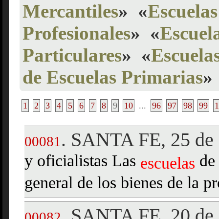
Mercantiles
»
«
Escuelas
Profesionales
»
«
Escuela
Particulares
»
«
Escuelas
de Escuelas Primarias
»
1
2
3
4
5
6
7
8
9
10
...
96
97
98
99
1
SANTA FE, 25 de 
.
00081
y oficialistas Las
de 
escuelas
general de los bienes de la p
SANTA FE, 20 de 
.
00082