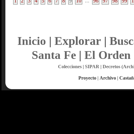
1
2
3
4
5
6
7
8
9
10
...
96
97
98
99
1
Explorar
Inicio
|
|
Busc
Santa Fe
|
El Orden
Colecciones
|
SIPAR
|
Decretos (Arch
Proyecto
|
Archivo
|
Castañ