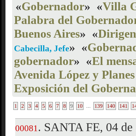
«
Gobernador
»
«
Villa 
Palabra del Gobernado
Buenos Aires
»
«
Dirigen
»
«
Gobernad
Cabecilla, Jefe
gobernador
»
«
El mensa
Avenida López y Planes
Exposición del Gobern
1
2
3
4
5
6
7
8
9
10
...
139
140
141
1
SANTA FE, 04 de 
.
00081