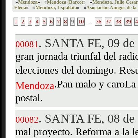
«
Mendoza
»
«
Mendoza (Barco)
»
«
Mendoza, Julio Cesar
Elena
»
«
Mendoza, Uspallata
»
«
Asociación Amigos de la
1
2
3
4
5
6
7
8
9
10
...
36
37
38
39
4
SANTA FE, 09 de 
.
00081
gran jornada triunfal del radi
elecciones del domingo. Resu
.Pan malo y caroLa 
Mendoza
postal.
SANTA FE, 08 de
.
00082
mal proyecto. Reforma a la le