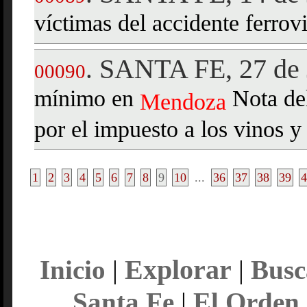
víctimas del accidente ferrov
SANTA FE, 27 de 
.
00090
mínimo en
Nota del
Mendoza
por el impuesto a los vinos y
1
2
3
4
5
6
7
8
9
10
...
36
37
38
39
4
Explorar
Inicio
|
|
Busc
Santa Fe
|
El Orden