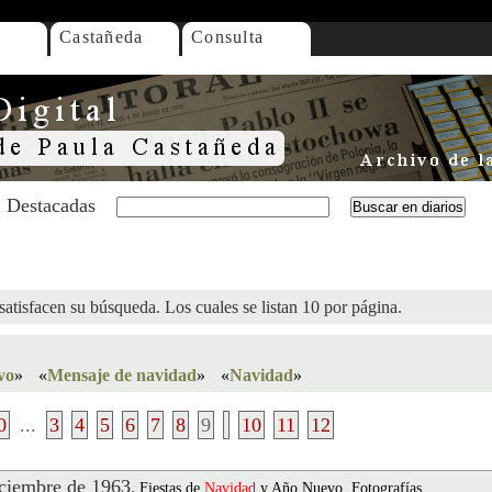
Castañeda
Consulta
Destacadas
satisfacen su búsqueda. Los cuales se listan 10 por página.
vo
»
«
Mensaje de navidad
»
«
Navidad
»
0
...
3
4
5
6
7
8
9
10
11
12
ciembre de 1963
.
Fiestas de
Navidad
y Año Nuevo, Fotografías,