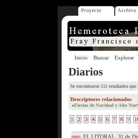
Proyecto
Archivo
Inicio
Buscar
Explorar
Diarios
Se encontraron 111 resultados que 
Descriptores relacionados
«
Fiestas de Navidad y Año Nue
1
2
3
4
5
6
7
8
9
1
EL LITORAL, 31 de Di
.
00081