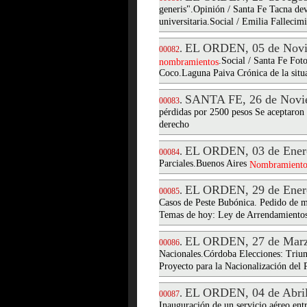
generis".Opinión / Santa Fe Tacna dev
universitaria.Social / Emilia Falleci
EL ORDEN, 05 de Novi
.
00082
.Social / Santa Fe Fot
nombramientos
Coco.Laguna Paiva Crónica de la situa
SANTA FE, 26 de Novi
.
00083
pérdidas por 2500 pesos Se aceptaron 
derecho
EL ORDEN, 03 de Ener
.
00084
Parciales.Buenos Aires
Nombramiento
EL ORDEN, 29 de Ener
.
00085
Casos de Peste Bubónica. Pedido de m
Temas de hoy: Ley de Arrendamientos
EL ORDEN, 27 de Marz
.
00086
Nacionales.Córdoba Elecciones: Triunf
Proyecto para la Nacionalización del 
EL ORDEN, 04 de Abril
.
00087
Inauguración de un servicio aéreo ent