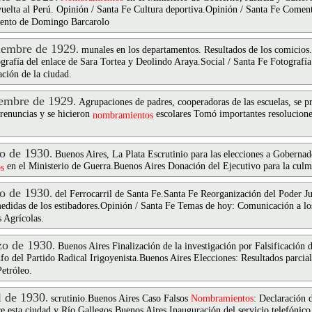
uelta al Perú. Opinión / Santa Fe Cultura deportiva.Opinión / Santa Fe Coment
miento de Domingo Barcarolo
embre de 1929
.
munales en los departamentos. Resultados de los comicios.
ografía del enlace de Sara Tortea y Deolindo Araya.Social / Santa Fe Fotografí
ción de la ciudad.
embre de 1929
.
Agrupaciones de padres, cooperadoras de las escuelas, se 
renuncias y se hicieron
escolares Tomó importantes resoluciones
nombramientos
o de 1930
.
Buenos Aires, La Plata Escrutinio para las elecciones a Gobernad
en el Ministerio de Guerra.Buenos Aires Donación del Ejecutivo para la culmi
s
o de 1930
.
del Ferrocarril de Santa Fe.Santa Fe Reorganización del Poder Ju
edidas de los estibadores.Opinión / Santa Fe Temas de hoy: Comunicación a los
 Agrícolas.
o de 1930
.
Buenos Aires Finalización de la investigación por Falsificación 
o del Partido Radical Irigoyenista.Buenos Aires Elecciones: Resultados parcial
Petróleo.
 de 1930
.
scrutinio.Buenos Aires Caso Falsos
Nombramientos
: Declaración 
re esta ciudad y Río Gallegos.Buenos Aires Inauguración del servicio telefóni