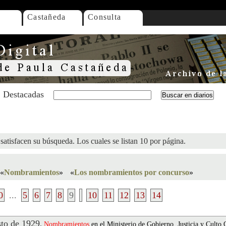
Castañeda
Consulta
Destacadas
satisfacen su búsqueda. Los cuales se listan 10 por página.
«
Nombramientos
»
«
Los nombramientos por concurso
»
0
...
5
6
7
8
9
10
11
12
13
14
to de 1929
.
Nombramientos
en el Ministerio de Gobierno, Justicia y Culto