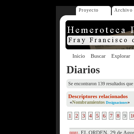
Proyecto
Archivo
Inicio
Buscar
Explorar
Diarios
Se encontraron 139 resultados que 
Descriptores relacionados
«
Nombramientos
»
Designaciones
1
2
3
4
5
6
7
8
9
1
EL ORDEN, 29 de Agos
.
00081