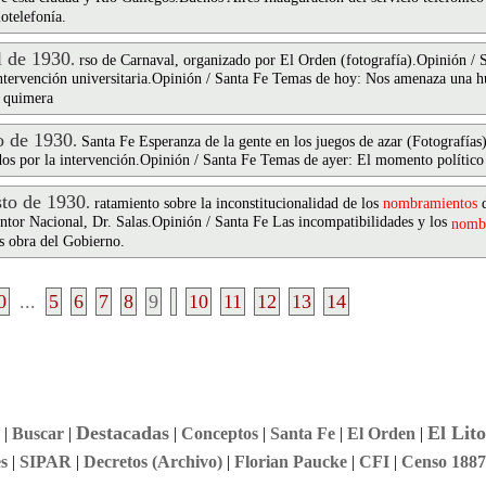
otelefonía.
 de 1930
.
rso de Carnaval, organizado por El Orden (fotografía).Opinión / 
intervención universitaria.Opinión / Santa Fe Temas de hoy: Nos amenaza una h
a quimera
 de 1930
.
Santa Fe Esperanza de la gente en los juegos de azar (Fotografía
dos por la intervención.Opinión / Santa Fe Temas de ayer: El momento político
to de 1930
.
ratamiento sobre la inconstitucionalidad de los
nombramientos
d
entor Nacional, Dr. Salas.Opinión / Santa Fe Las incompatibilidades y los
nomb
es obra del Gobierno.
0
...
5
6
7
8
9
10
11
12
13
14
Destacadas
El Lito
|
Buscar
|
|
Conceptos
|
Santa Fe
|
El Orden
|
s
|
SIPAR
|
Decretos (Archivo)
|
Florian Paucke
|
CFI
|
Censo 1887