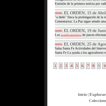
Emisión de la primera noticia por radi
EL ORDEN, 15 de Abril
.
00088
"a dedo" finca la prolongación de la 
Comentarios: La Paz sigue siendo un
EL ORDEN, 19 de Junio
.
00089
Los
de jueces efectua
nombramientos
EL ORDEN, 25 de Agos
.
00090
Salas.Santa Fe Actividades del Interv
Santa Fe La ayuda a los agricultores 
1
2
3
4
5
6
7
8
9
1
Explorar
Inicio
|
Coleccione