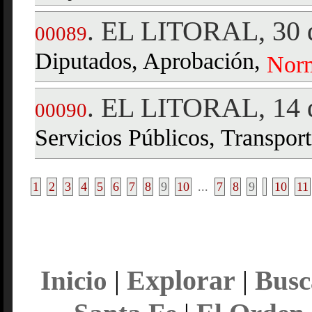
EL LITORAL, 30 d
.
00089
Diputados, Aprobación,
Nor
EL LITORAL, 14 d
.
00090
Servicios Públicos, Transport
1
2
3
4
5
6
7
8
9
10
...
7
8
9
10
11
Explorar
Inicio
|
|
Busc