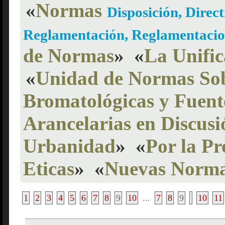
«
Normas
Disposición, Direct
Reglamentación, Reglamentacio
de Normas
»
«
La Unific
«
Unidad de Normas Sob
Bromatológicas y Fuent
Arancelarias en Discusi
Urbanidad
»
«
Por la Pr
Eticas
»
«
Nuevas Normas
1
2
3
4
5
6
7
8
9
10
...
7
8
9
10
11