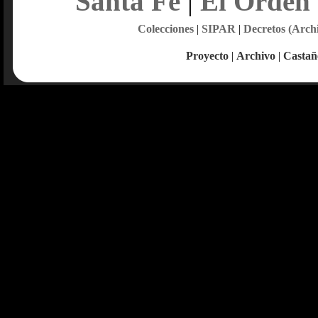
Santa Fe
|
El Orden
Colecciones
|
SIPAR
|
Decretos (Arch
Proyecto
|
Archivo
|
Castañ