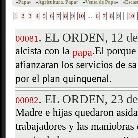
«
Papa
»
«
Agricultura, Papa
»
«
Venta de Papa
»
«
Escas
1
2
3
4
5
6
7
8
9
10
...
6
7
8
9
10
EL ORDEN, 12 de 
.
00081
alcista con la
.El porque
papa
afianzaran los servicios de s
por el plan quinquenal.
EL ORDEN, 23 de 
.
00082
Madre e hijas quedaron asida
trabajadores y las maniobras 