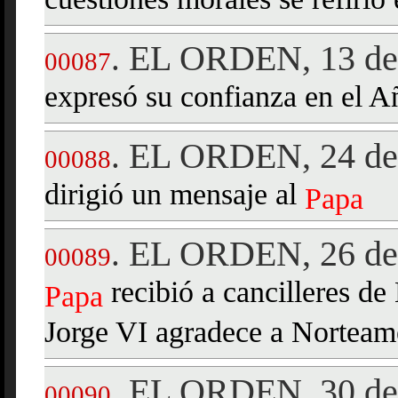
cuestiones morales se refirió
EL ORDEN, 13 de 
.
00087
expresó su confianza en el A
EL ORDEN, 24 de 
.
00088
dirigió un mensaje al
Papa
EL ORDEN, 26 de 
.
00089
recibió a cancilleres de
Papa
Jorge VI agradece a Norteam
EL ORDEN, 30 de 
.
00090